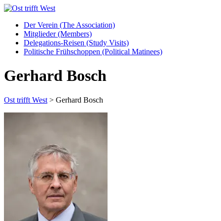
Der Verein (The Association)
Mitglieder (Members)
Delegations-Reisen (Study Visits)
Politische Frühschoppen (Political Matinees)
Gerhard Bosch
Ost trifft West
>
Gerhard Bosch